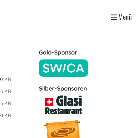
Menü
Gold-Sponsor
0 KB
Silber-Sponsoren
85 KB
16 KB
71 KB